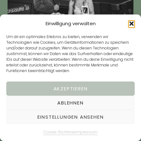
Einwilligung verwalten
Um dir ein optimales Erlebnis zu bieten, verwenden wir
Technologien wie Cookies, um Geräteinformationen zu speichern
und/oder darauf zuzugreifen. Wenn du diesen Technologien
zustimmst, können wir Daten wie das Surfverhalten oder eindeutige
IDs auf dieser Website verarbeiten. Wenn du deine Einwilligung nicht
erteilst oder zurückziehst, können bestimmte Merkmale und
KAFFEE & KUCHEN.
Funktionen beeinträchtigt werden.
STRAUß & RINGE.
AKZEPTIEREN
ABLEHNEN
Beim Kaffee und Kuchen entstehen entspannte Momente im
Kreis der Gäste. Wir halten Details wie Ringe und den
EINSTELLUNGEN ANSEHEN
Brautstrauß ebenso fest wie Begegnungen und Gespräche.
So entstehen Hochzeitsfotos und Hochzeitsvideos, die den
Cookie-Richtlinie
Impressum
Nachmittag lebendig und persönlich zeigen.